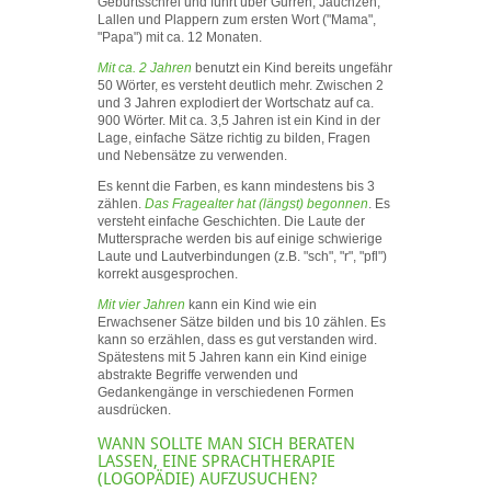
Geburtsschrei und führt über Gurren, Jauchzen,
Lallen und Plappern zum ersten Wort ("Mama",
"Papa") mit ca. 12 Monaten.
Mit ca. 2 Jahren
benutzt ein Kind bereits ungefähr
50 Wörter, es versteht deutlich mehr. Zwischen 2
und 3 Jahren explodiert der Wortschatz auf ca.
900 Wörter. Mit ca. 3,5 Jahren ist ein Kind in der
Lage, einfache Sätze richtig zu bilden, Fragen
und Nebensätze zu verwenden.
Es kennt die Farben, es kann mindestens bis 3
zählen.
Das Fragealter hat (längst) begonnen
. Es
versteht einfache Geschichten. Die Laute der
Muttersprache werden bis auf einige schwierige
Laute und Lautverbindungen (z.B. "sch", "r", "pfl")
korrekt ausgesprochen.
Mit vier Jahren
kann ein Kind wie ein
Erwachsener Sätze bilden und bis 10 zählen. Es
kann so erzählen, dass es gut verstanden wird.
Spätestens mit 5 Jahren kann ein Kind einige
abstrakte Begriffe verwenden und
Gedankengänge in verschiedenen Formen
ausdrücken.
WANN SOLLTE MAN SICH BERATEN
LASSEN, EINE SPRACHTHERAPIE
(LOGOPÄDIE) AUFZUSUCHEN?