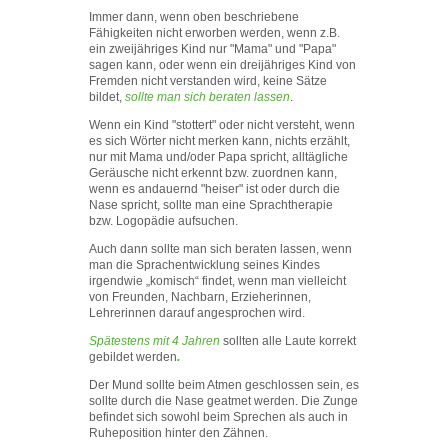
Immer dann, wenn oben beschriebene
Fähigkeiten nicht erworben werden, wenn z.B.
ein zweijähriges Kind nur "Mama" und "Papa"
sagen kann, oder wenn ein dreijähriges Kind von
Fremden nicht verstanden wird, keine Sätze
bildet,
sollte man sich beraten lassen
.
Wenn ein Kind "stottert" oder nicht versteht, wenn
es sich Wörter nicht merken kann, nichts erzählt,
nur mit Mama und/oder Papa spricht, alltägliche
Geräusche nicht erkennt bzw. zuordnen kann,
wenn es andauernd "heiser" ist oder durch die
Nase spricht, sollte man eine Sprachtherapie
bzw. Logopädie aufsuchen.
Auch dann sollte man sich beraten lassen, wenn
man die Sprachentwicklung seines Kindes
irgendwie „komisch“ findet, wenn man vielleicht
von Freunden, Nachbarn, Erzieherinnen,
Lehrerinnen darauf angesprochen wird.
Spätestens mit 4 Jahren
sollten alle Laute korrekt
gebildet werden
.
Der Mund sollte beim Atmen geschlossen sein, es
sollte durch die Nase geatmet werden. Die Zunge
befindet sich sowohl beim Sprechen als auch in
Ruheposition hinter den Zähnen.