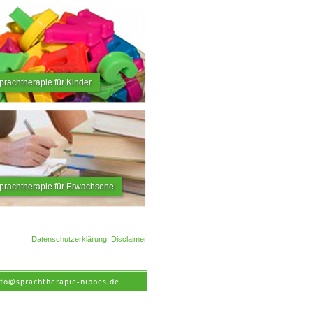
prachtherapie für Kinder
prachtherapie für Erwachsene
Datenschutzerklärung
|
Disclaimer
nfo@sprachtherapie-nippes.de