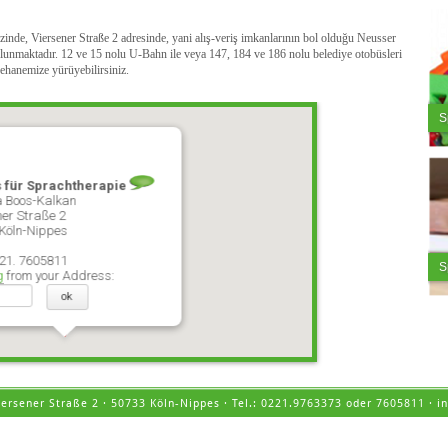
e, Viersener Straße 2 adresinde, yani alış-veriş imkanlarının bol olduğu Neusser
ulunmaktadır. 12 ve 15 nolu U-Bahn ile veya 147, 184 ve 186 nolu belediye otobüsleri
ehanemize yürüyebilirsiniz.
S
s für Sprachtherapie
 Boos-Kalkan
ner Straße 2
Köln-Nippes
221. 7605811
S
g
from your Address:
Viersener Straße 2 · 50733 Köln-Nippes · Tel.: 0221.9763373 oder 7605811 ·
i