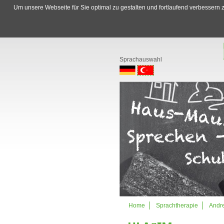
Um unsere Webseite für Sie optimal zu gestalten und fortlaufend verbesser
Sprachauswahl
.
.
Gezinmeyi
Home
Sprachtherapie
Andr
atla