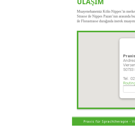
ULAŞIM
Muayenehanemiz Köln-Nippes’in merkezind
Strasse ile Nippes Pazarı’nın arasında b
ile Florastrasse durağında inerek muayen
Praxi
Andrea
Vierse
50733 
Tel.: 0
Routin
Praxis für Sprachtherapie · 