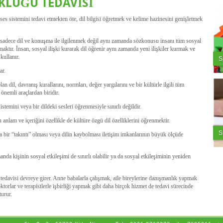
LUĞU TEDAVİSİ
s sistemini tedavi etmekten öte, dil bilgisi öğretmek ve kelime hazinesini genişletmek
adece dil ve konuşma ile ilgilenmek değil aynı zamanda sözkonusu insanı tüm sosyal
maktır. İnsan, sosyal ilişki kurarak dil öğrenir aynı zamanda yeni ilişkiler kurmak ve
kullanır.
S
ar.
 dil, davranış kurallarını, normları, değer yargılarını ve bir kültürle ilgili tüm
 önemli araçlardan biridir.
temini veya bir dildeki sesleri öğrenmesiyle sınırlı değildir.
nlam ve içeriğini özellikle de kültüre özgü dil özelliklerini öğrenmektir.
S
ir “takıntı” olması veya dilin kaybolması iletişim imkanlarının büyük ölçüde
nda kişinin sosyal etkileşimi de sınırlı olabilir ya da sosyal etkileşiminin yeniden
davisi devreye girer. Anne babalarla çalışmak, aile bireylerine danışmanlık yapmak
ktorlar ve terapistlerle işbirliği yapmak gibi daha birçok hizmet de tedavi sürecinde
turur.