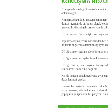
KONUŞMA BOZUK
Konuşma bozukluğu tedavisi benim için se
anlamına gelir.
Konuşma bozukluğu tedavisi benim için s
dünyası içerisinde bir bütün olarak ele al
mevcut ilişkilerini geliştirmek için de dili 
Dil her şeyden önce iletişim kurmaya yar
Toplumsallaşma enstrümanlarından biri olan
kollektif bilgilerin aktarımını sağlayan en
Dil öğrenmek kişinin sadece bir gramer sis
Dil öğrenmek herşeyden önce kelimelerin a
Dil öğrenmede, daha doğrusu konuşmada b
sınırlanması sonucunu doğurur.
Kişide iletişim bozukluğu varsa aynı zama
düzenlenmesi gerekir.
İşte tam bu noktada konuşma bozukluğu te
ve ayrıca okul, kita, bakım merkezleri, do
yaptığımız çalışmaların bir parçasını oluş