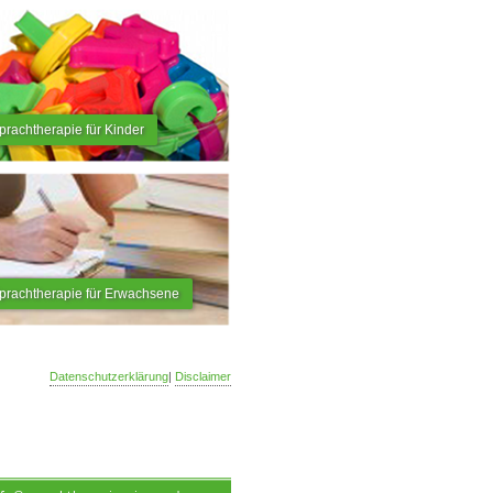
prachtherapie für Kinder
prachtherapie für Erwachsene
Datenschutzerklärung
|
Disclaimer